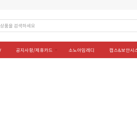
V
공지사항/제휴카드
소노아임레디
캡스&보안시