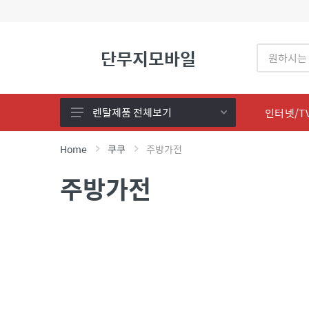
단무지모바일
렌탈제품 전체보기
인터넷/T
렌탈 제품전체
Home
쿠쿠
주방가전
LG 퓨리케어
주방가전
SK 매직
코웨이
현대큐밍
유버스(현대미래)
쿠쿠