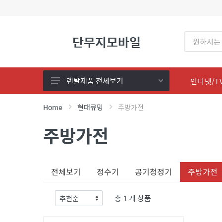
단무지모바일
렌탈제품 전체보기
인터넷/T
렌탈 제품전체
Home
현대큐밍
주방가전
LG 퓨리케어
주방가전
SK 매직
코웨이
전체보기
정수기
공기청정기
주방가전
현대큐밍
유버스(현대미래)
총 1 개 상품
쿠쿠