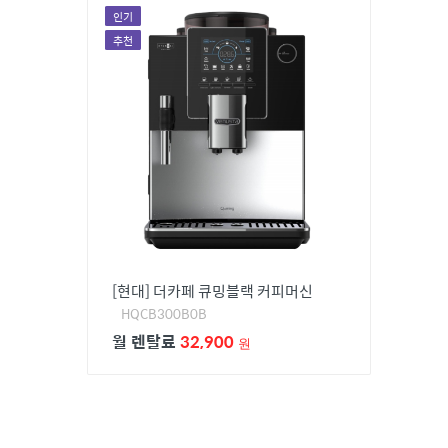
청호나이스
인기
추천
루헨스
종합렌탈/TV,냉장고/냉난방기
[현대] 더카페 큐밍블랙 커피머신
HQCB300B0B
월 렌탈료
32,900
원