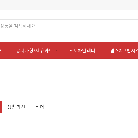
V
공지사항/제휴카드
소노아임레디
캡스&보안시
생활가전
비데