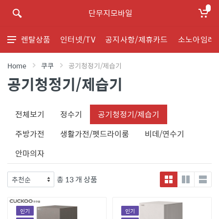
단무지모바일
렌탈상품
인터넷/TV
공지사항/제휴카드
소노아임레
Home
쿠쿠
공기청정기/제습기
공기청정기/제습기
전체보기
정수기
공기청정기/제습기
주방가전
생활가전/펫드라이룸
비데/연수기
안마의자
총 13 개 상품
인기
인기