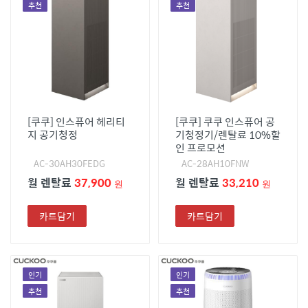
추천
추천
[쿠쿠] 인스퓨어 헤리티
[쿠쿠] 쿠쿠 인스퓨어 공
지 공기청정
기청정기/렌탈료 10%할
인 프로모션
AC-30AH30FEDG
AC-28AH10FNW
월 렌탈료
37,900
월 렌탈료
33,210
원
원
카트담기
카트담기
인기
인기
추천
추천