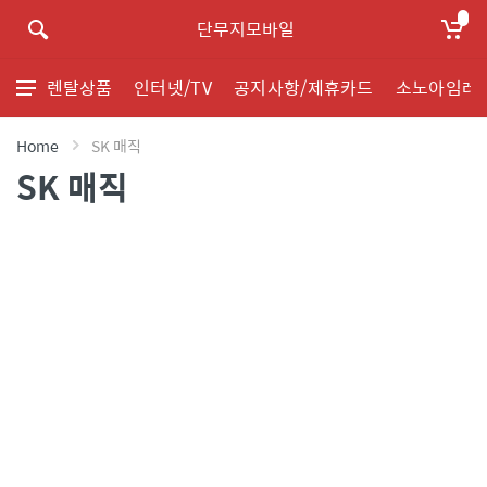
단무지모바일
렌탈상품
인터넷/TV
공지사항/제휴카드
소노아임레
Home
SK 매직
SK 매직